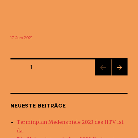
Veröffentlicht
17. Juni 2021
am
Seitennummerierung
SEITE
1
NÄC
der
HSTE
SEIT
Beiträge
E
NEUESTE BEITRÄGE
Terminplan Medenspiele 2023 des HTV ist
da.