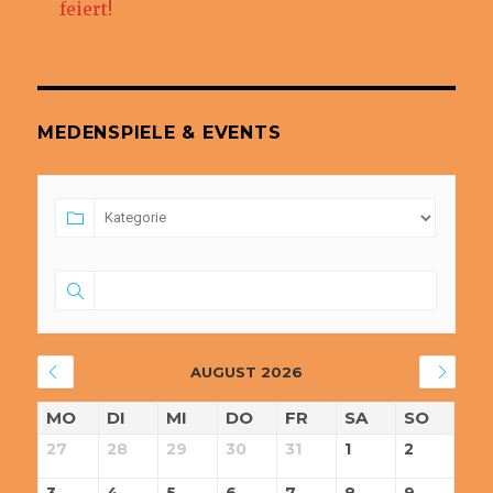
feiert!
MEDENSPIELE & EVENTS
AUGUST 2026
MO
DI
MI
DO
FR
SA
SO
27
28
29
30
31
1
2
3
4
5
6
7
8
9