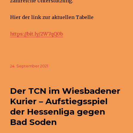
zahlreiche Unterstützung.
Hier der link zur aktuellen Tabelle
https://bit.ly/2W7qQ0b
Veröffentlicht
24. September 2021
am
Der TCN im Wiesbadener
Kurier – Aufstiegsspiel
der Hessenliga gegen
Bad Soden