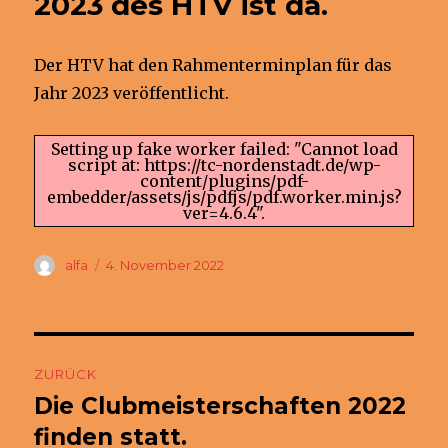
2023 des HTV ist da.
Der HTV hat den Rahmenterminplan für das
Jahr 2023 veröffentlicht.
Setting up fake worker failed: "Cannot load
script at: https://tc-nordenstadt.de/wp-
content/plugins/pdf-
embedder/assets/js/pdfjs/pdf.worker.min.js?
ver=4.6.4".
Autor
Veröffentlicht
alfa
4. November 2022
am
Beitragsnavigation
ZURÜCK
Die Clubmeisterschaften 2022
Vorheriger
Beitrag:
finden statt.