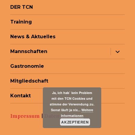
DER TCN
Training
News & Aktuelles
Unterme
Mannschaften
anzeige
Gastronomie
Mitgliedschaft
Ja, ich hab` kein Problem
Kontakt
mit den TCN Cookies und
stimme der Verwendung zu.
Sonst läuft ja nix...
Weitere
Impressum
|
Datenschutz
Informationen
AKZEPTIEREN