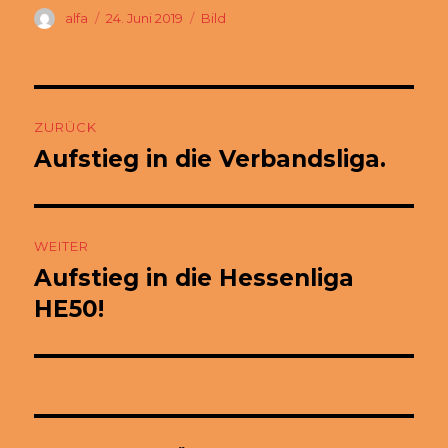
Autor
Veröffentlicht
Format
alfa
24. Juni 2019
Bild
am
Beitragsnavigation
ZURÜCK
Aufstieg in die Verbandsliga.
Vorheriger
Beitrag:
WEITER
Aufstieg in die Hessenliga
Nächster
Beitrag:
HE50!