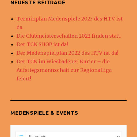
NEUESTE BEITRÄGE
Terminplan Medenspiele 2023 des HTV ist
da.
Die Clubmeisterschaften 2022 finden statt.
Der TCN SHOP ist da!
Der Medenspielplan 2022 des HTV ist da!
Der TCN im Wiesbadener Kurier – die
Aufstiegsmannschaft zur Regionalliga
feiert!
MEDENSPIELE & EVENTS