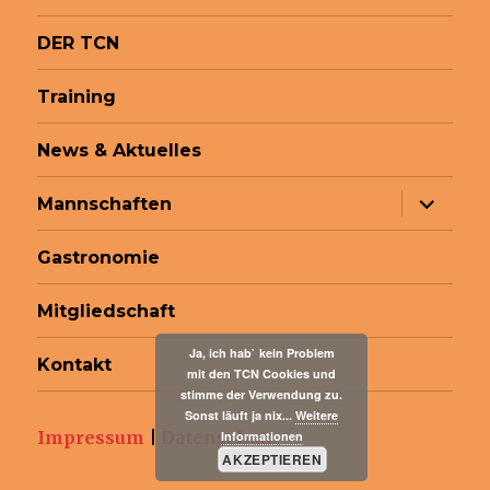
DER TCN
Training
News & Aktuelles
Unterme
Mannschaften
anzeige
Gastronomie
Mitgliedschaft
Ja, ich hab` kein Problem
Kontakt
mit den TCN Cookies und
stimme der Verwendung zu.
Sonst läuft ja nix...
Weitere
Impressum
|
Datenschutz
Informationen
AKZEPTIEREN