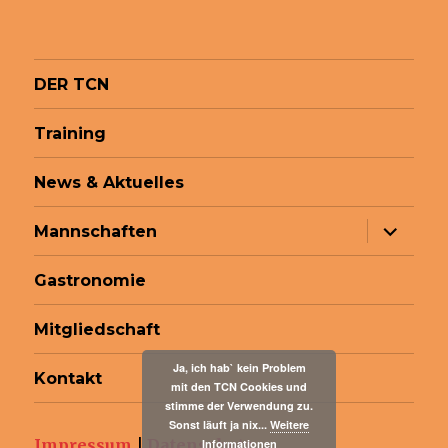
DER TCN
Training
News & Aktuelles
Unterme
Mannschaften
anzeige
Gastronomie
Mitgliedschaft
Ja, ich hab` kein Problem
Kontakt
mit den TCN Cookies und
stimme der Verwendung zu.
Sonst läuft ja nix...
Weitere
Impressum
|
Datenschutz
Informationen