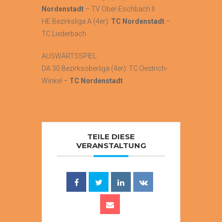
Nordenstadt
– TV Ober-Eschbach II
HE Bezirksliga A (4er):
TC Nordenstadt
–
TC Liederbach
AUSWÄRTSSPIEL:
DA 30 Bezirksoberliga (4er): TC Oestrich-
Winkel –
TC Nordenstadt
TEILE DIESE
VERANSTALTUNG