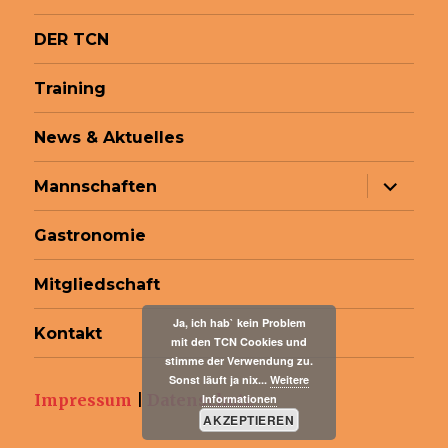
DER TCN
Training
News & Aktuelles
Unterme
Mannschaften
anzeige
Gastronomie
Mitgliedschaft
Ja, ich hab` kein Problem
Kontakt
mit den TCN Cookies und
stimme der Verwendung zu.
Sonst läuft ja nix...
Weitere
Impressum
|
Datenschutz
Informationen
AKZEPTIEREN